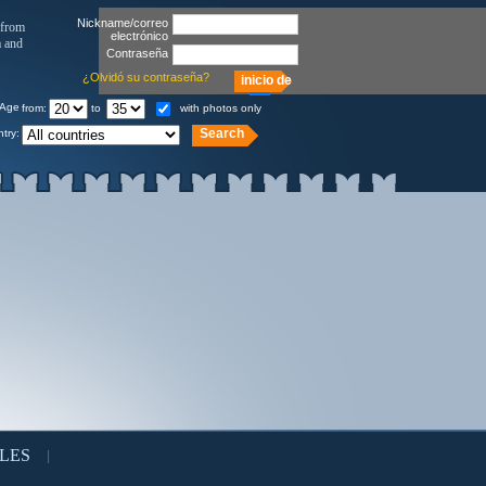
Nickname/correo
 from
electrónico
a and
Contraseña
Recordarme
¿Olvidó su contraseña?
Age
from:
to
with photos only
try:
LES
|