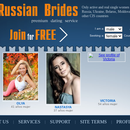
Only active and real single women
Russia, Ukraine, Belarus, Moldov
other CIS countries
I am a:
Seeking a:
Coun
VICTORIA
OLYA
54 años mujer
41 años mujer
NASTASYA
37 años mujer
 US
SERVICES
SUPPORT
SITE TERMS
PROFI
|
|
|
|