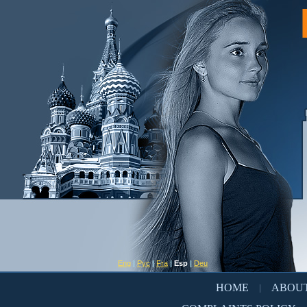
Eng
|
Рус
|
Fra
|
Esp
|
Deu
HOME
ABOUT
|