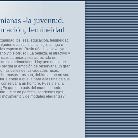
nianas -la juventud,
ducación, femineidad
exualidad, belleza, educación, femineidad
n alguien más (familiar, amigo, colega o
iva esposa de Rusia (léase: eslavo, ya
no y bielorruso). La belleza, el atractivo y
chicas ucranianas es apreciada en
encias matrimoniales. Hay personas que
 olvidar la emoción de observar a un gran
r las calles de las ciudades rusas.
e hermosas. Los son, debido a que no son
or. Debido a que la para ellas una de sus
, conservar a un hombre. Pues bien, la
 ¿En que otro país del mundo, puede
 ... cintura perfecta, sonrientes ojos
del movimiento y de modales elegantes?