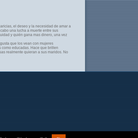
aricias, el deseo y la necesidad de amar a
 cabo una lucha a muerte entre sus
equidad y quién gana mas dinero, una vez
s gusta que los vean con mujeres
es como educadas. Hace que brillen
usas realmente quieran a sus maridos. No