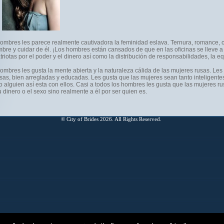
hombres les parece realmente cautivadora la feminidad eslava. Ternura, romance, c
bre y cuidar de él. ¡Los hombres están cansados de que en las oficinas se lleve a
riotas por el poder y el dinero así como la distribución de responsabilidades, la 
hombres les gusta la mente abierta y la naturaleza cálida de las mujeres rusas. Le
as, bien arregladas y educadas. Les gusta que las mujeres sean tanto inteligent
 alguien así esta con ellos. Casi a todos los hombres les gusta que las mujeres r
u dinero o el sexo sino realmente a él por ser quien es.
© City of Brides 2026. All Rights Reserved.