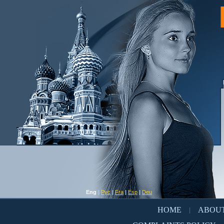
Eng
|
Рус
|
Fra
|
Esp
|
Deu
HOME
ABOUT
|