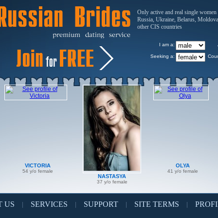
Only active and real single women
Russia, Ukraine, Belarus, Moldov
other CIS countries
I am a:
Seeking a:
Coun
VICTORIA
OLYA
54 y/o female
41 y/o female
NASTASYA
37 y/o female
 US
SERVICES
SUPPORT
SITE TERMS
PROFI
|
|
|
|