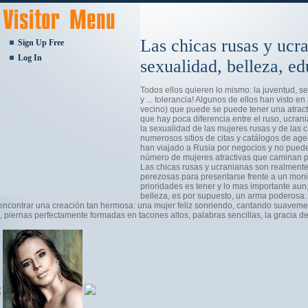
Las chicas rusas y ucra
Sign Up Free
Log In
sexualidad, belleza, e
Todos ellos quieren lo mismo: la juventud, s
y ... tolerancia! Algunos de ellos han visto e
vecino) que puede se puede tener una atract
que hay poca diferencia entre el ruso, ucrania
la sexualidad de las mujeres rusas y de las 
numerosos sitios de citas y catálogos de ag
han viajado a Rusia por negocios y no puede
número de mujeres atractivas que caminan po
Las chicas rusas y ucranianas son realment
perezosas para presentarse frente a un monit
prioridades es tener y lo mas importante aun
belleza, es por supuesto, un arma poderosa.
encontrar una creación tan hermosa: una mujer feliz sonriendo, cantando suavemente
, piernas perfectamente formadas en tacones altos, palabras sencillas, la gracia 