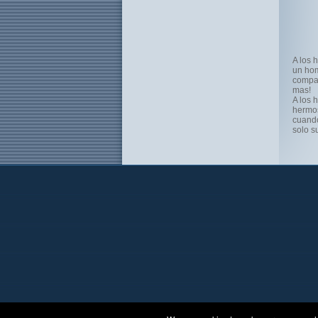
A los 
un hom
compat
mas!
A los 
hermos
cuando
solo s