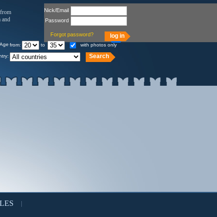
Nick/Email
 from
a and
Password
Remember
Forgot password?
Age
from:
to
with photos only
try:
LES
|