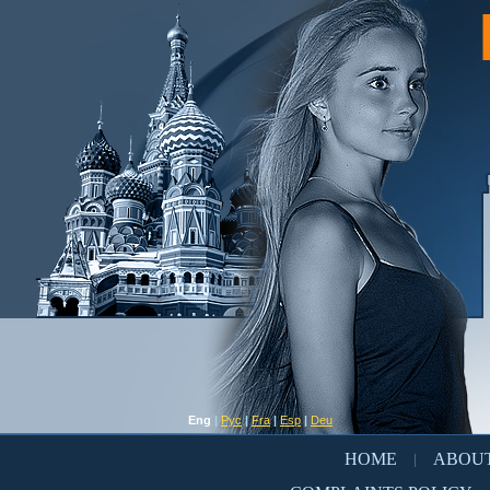
Eng
|
Рус
|
Fra
|
Esp
|
Deu
HOME
ABOUT
|