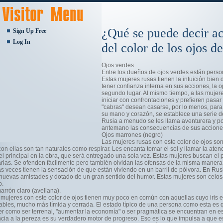
¿Qué se puede decir ac
Sign Up Free
Log In
del color de los ojos d
Ojos verdes
Entre los dueños de ojos verdes están pers
Estas mujeres rusas tienen la intuición bien 
tener confianza interna en sus acciones, la 
segundo lugar. Al mismo tiempo, a las mujere
iniciar con confrontaciones y prefieren pasar 
"cabras" desean casarse, por lo menos, para 
su mano y corazón, se establece una serie de
Rusia a menudo se les llama aventurera y po
antemano las consecuencias de sus accione
Ojos marrones (negro)
Las mujeres rusas con este color de ojos so
con ellas son tan naturales como respirar. Les encanta tomar el sol y llamar la aten
el principal en la obra, que será entregado una sola vez. Estas mujeres buscan el 
rias. Se ofenden fácilmente pero también olvidan las ofensas de la misma manera.
s veces tienen la sensación de que están viviendo en un barril de pólvora. En Rusia
nuevas amistades y dotado de un gran sentido del humor. Estas mujeres son celos
o.
arrón claro (avellana).
 mujeres con este color de ojos tienen muy poco en común con aquellas cuyo iris 
ables, mucho más tímida y cerrada. El estado típico de una persona como esta es q
er como ser terrenal, "aumentar la economía" o ser pragmática se encuentran en est
cia a la pereza es su verdadero motor de progreso. Eso es lo que impulsa a que e