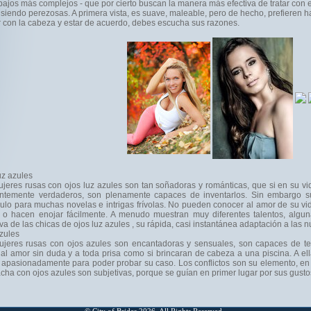
abajos más complejos - que por cierto buscan la manera más efectiva de tratar con 
 siendo perezosas. A primera vista, es suave, maleable, pero de hecho, prefieren h
r con la cabeza y estar de acuerdo, debes escucha sus razones.
uz azules
jeres rusas con ojos luz azules son tan soñadoras y románticas, que si en su vi
ientemente verdaderos, son plenamente capaces de inventarlos. Sin embargo 
ulo para muchas novelas e intrigas frívolas. No pueden conocer al amor de su vi
 o hacen enojar fácilmente. A menudo muestran muy diferentes talentos, algun
tiva de las chicas de ojos luz azules , su rápida, casi instantánea adaptación a las
zules
jeres rusas con ojos azules son encantadoras y sensuales, son capaces de ten
 al amor sin duda y a toda prisa como si brincaran de cabeza a una piscina. A ell
apasionadamente para poder probar su caso. Los conflictos son su elemento, en 
ha con ojos azules son subjetivas, porque se guían en primer lugar por sus gustos 