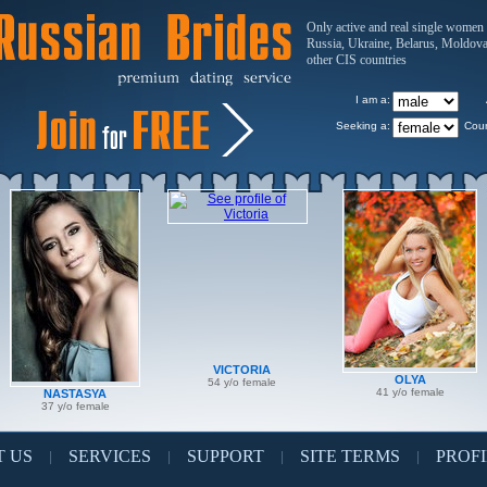
Only active and real single women
Russia, Ukraine, Belarus, Moldov
other CIS countries
I am a:
Seeking a:
Coun
VICTORIA
OLYA
54 y/o female
41 y/o female
NASTASYA
37 y/o female
 US
SERVICES
SUPPORT
SITE TERMS
PROFI
|
|
|
|