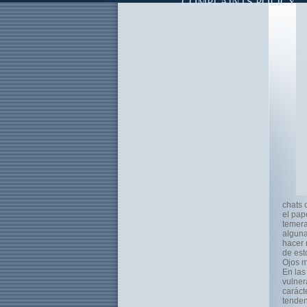
COMPLAINTS POLICY
chats 
el pap
temera
alguna
hacer 
de est
Ojos m
En las
vulner
caráct
tenden