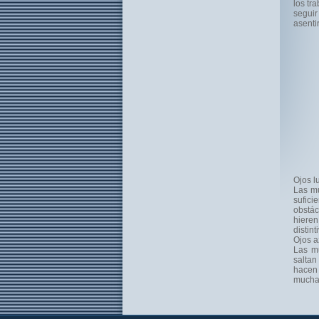
los tr
seguir
asenti
Ojos l
Las mu
sufic
obstác
hieren
distin
Ojos a
Las mu
saltan
hacen 
muchac