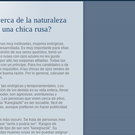
erca de la naturaleza
e una chica rusa?
onas muy motivadas, mujeres enérgicas.
desarrollada. Es muy importante para ellas
opinión de sus seres queridos, tomó un
s rusas con ojos azules no les gusta
por alto las esquinas afiladas. Todas las
con un príncipe. Para los candidatos a de
 requisitos. A las chicas de ojos verdes de
r buena razón. Por lo general, calculan de
s.
n tan enérgicas y temperamentales. Los
ción de los demás es su vida entera, llevar
poder, son agresivas, aventureras y
 Las personas que viven cerca de ellos,
 "Kareglazki" es ser sociable, fácil de
as, aunque prefieren no hacer publicidad
es más oscuro. Se trata de personas mas
ue “sería o podría ser”. Rasgos de
e tipo de ser raro "kareglazok". Su
stas mujeres rusas se les puedan asignar