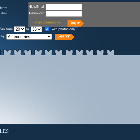
Nick/Email
 from
a and
Password
Remember
Forgot password?
Age
from:
to
with photos only
try:
LES
|