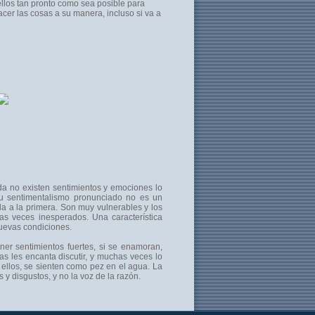
ellos tan pronto como sea posible para
acer las cosas a su manera, incluso si va a
da no existen sentimientos y emociones lo
su sentimentalismo pronunciado no es un
da a la primera. Son muy vulnerables y los
as veces inesperados. Una característica
 nuevas condiciones.
er sentimientos fuertes, si se enamoran,
as les encanta discutir, y muchas veces lo
ellos, se sienten como pez en el agua. La
y disgustos, y no la voz de la razón.