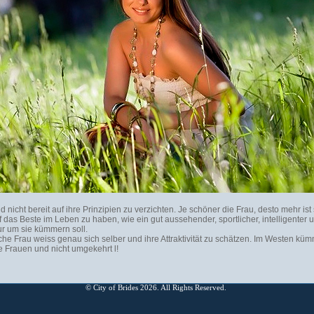
nd nicht bereit auf ihre Prinzipien zu verzichten. Je schöner die Frau, desto mehr ist
f das Beste im Leben zu haben, wie ein gut aussehender, sportlicher, intelligenter
ur um sie kümmern soll.
che Frau weiss genau sich selber und ihre Attraktivität zu schätzen. Im Westen küm
 Frauen und nicht umgekehrt l!
© City of Brides 2026. All Rights Reserved.