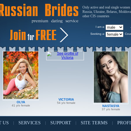
Only active and real single women
Russia, Ukraine, Belarus, Moldov
other CIS countries
I am a:
Seeking a:
Coun
VICTORIA
OLYA
54 y/o female
41 y/o female
NASTASYA
37 y/o female
 US
SERVICES
SUPPORT
SITE TERMS
PROFI
|
|
|
|