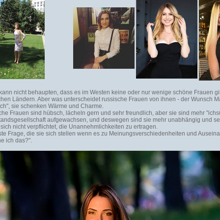
ann nicht behaupten, dass es im Westen keine oder nur wenige schöne Frauen gibt
chen Ländern. Aber was unterscheidet russische Frauen von ihnen - der Wunsch M
ich", sie schenken Wärme und Charme.
che Frauen sind hübsch, lächeln gern und sehr freundlich, aber sie sind mehr "ichsüc
andsgesellschaft aufgewachsen, und deswegen sind sie mehr unabhängig und sel
 sich nicht verpflichtet, die Unannehmlichkeiten zu ertragen.
ste Frage, die sie sich stellen wenn es zu Meinungsverschiedenheiten und Ausei
e ich das?".