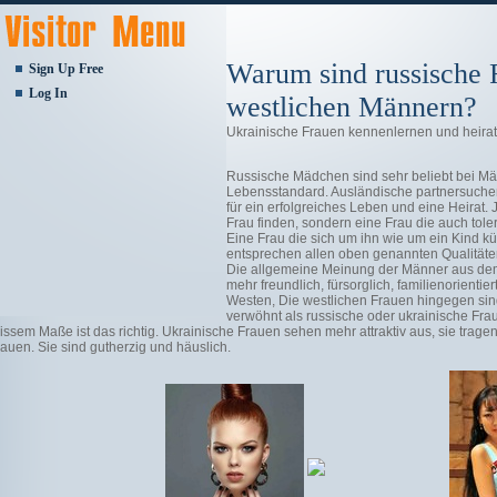
Warum sind russische F
Sign Up Free
Log In
westlichen Männern?
Ukrainische Frauen kennenlernen und heira
Russische Mädchen sind sehr beliebt bei M
Lebensstandard. Ausländische partnersuch
für ein erfolgreiches Leben und eine Heirat.
Frau finden, sondern eine Frau die auch toleran
Eine Frau die sich um ihn wie um ein Kind k
entsprechen allen oben genannten Qualitäte
Die allgemeine Meinung der Männer aus dem
mehr freundlich, fürsorglich, familienorientie
Westen, Die westlichen Frauen hingegen sind
verwöhnt als russische oder ukrainische Fra
issem Maße ist das richtig. Ukrainische Frauen sehen mehr attraktiv aus, sie trage
auen. Sie sind gutherzig und häuslich.