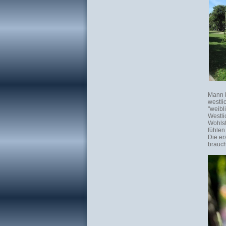
Mann k
westli
"weibl
Westli
Wohlst
fühlen
Die er
brauch