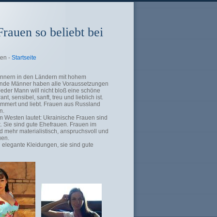
rauen so beliebt bei
ten -
Startseite
ännern in den Ländern mit hohem
ende Männer haben alle Voraussetzungen
 Jeder Mann will nicht bloß eine schöne
t, sensibel, sanft, treu und lieblich ist.
ümmert und liebt. Frauen aus Russland
n.
 Westen lautet: Ukrainische Frauen sind
rt. Sie sind gute Ehefrauen. Frauen im
 mehr materialistisch, anspruchsvoll und
uen.
n elegante Kleidungen, sie sind gute