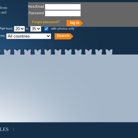
Nick/Email
 from
a and
Password
Remember
Forgot password?
Age
from:
to
with photos only
try:
LES
|