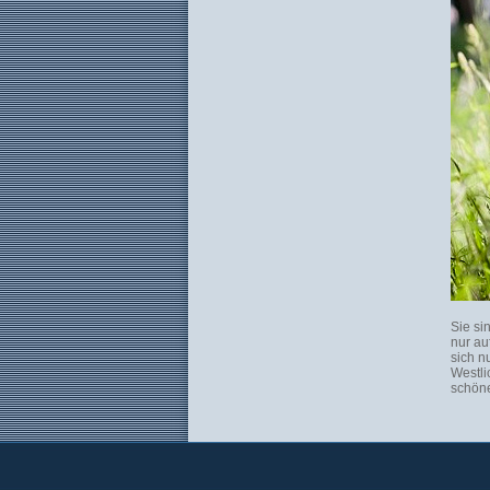
Sie si
nur au
sich n
Westli
schöne