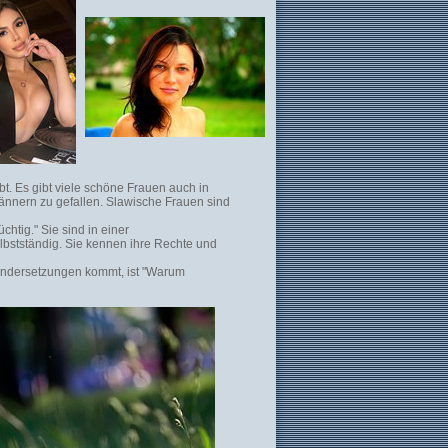
. Es gibt viele schöne Frauen auch in
ännern zu gefallen. Slawische Frauen sind
htig." Sie sind in einer
bstständig. Sie kennen ihre Rechte und
nandersetzungen kommt, ist "Warum