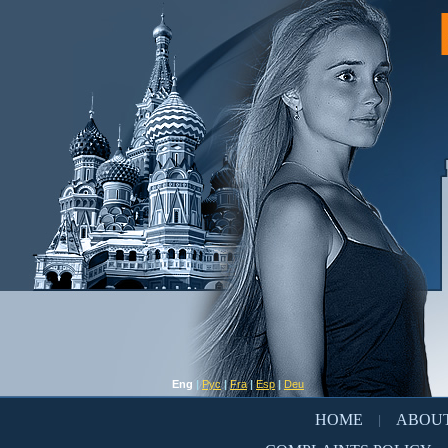
Eng
|
Рус
|
Fra
|
Esp
|
Deu
HOME
ABOUT
|